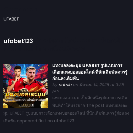
Categories
UFABET
ufabet123
เว็บพนันออนไลน์ UFABET เว็บตรงไม่
ผ่านเอเย่นต์ ฝากถอนไว สมัครง่าย
แทงบอลเตะมุม UFABET รูปแบบการ
เลือกแทงบอลออนไลน์ ที่นักเดิมพันควรรู้
ก่อนลงเดิมพัน
by
admin
on มีนาคม 14, 2026 at 3:25
pm
แทงบอลเตะมุม เป็นอีกหนึ่งรูปแบบการเดิม
พันที่ทำให้บรรยาก The post แทงบอลเตะ
มุม UFABET รูปแบบการเลือกแทงบอลออนไลน์ ที่นักเดิมพันควรรู้ก่อนลง
เดิมพัน appeared first on ufabet123.