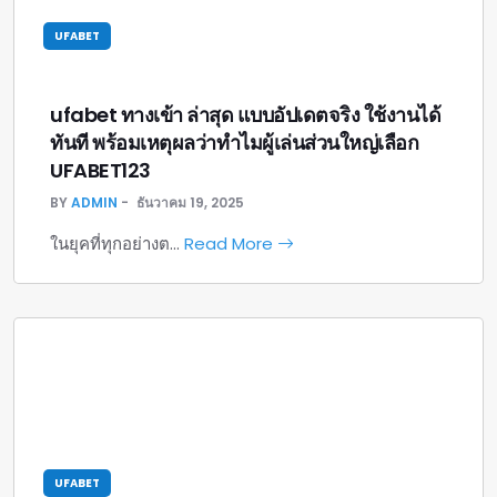
UFABET
ufabet ทางเข้า ล่าสุด แบบอัปเดตจริง ใช้งานได้
ทันที พร้อมเหตุผลว่าทำไมผู้เล่นส่วนใหญ่เลือก
UFABET123
BY
ADMIN
ธันวาคม 19, 2025
ในยุคที่ทุกอย่างต…
Read More
UFABET