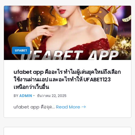
UFABET
ufabet app คืออะไร ทำไมผู้เล่นยุคใหม่ถึงเลือก
ใช้งานผ่านแอป และอะไรทำให้ UFABET123
เหนือกว่าเว็บอื่น
BY
ADMIN
ธันวาคม 22, 2025
ufabet app คือจุด…
Read More