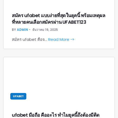
สมัคร ufabet แบบง่ายที่สุดในยุคนี้ พร้อมเหตุผล
ที่หลายคนเลือกสมัครผ่าน UFABET123
BY
ADMIN
ธันวาคม 19, 2025
สมัคร ufabet คือจ…
Read More
UFABET
ufabet มือถือ คืออะไร ทำไมยุคนี้ถึงต้องมีติด