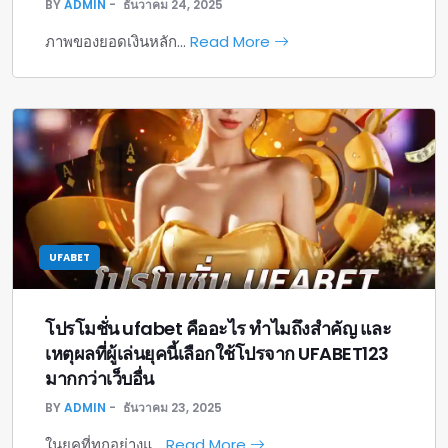
BY
ADMIN
ธันวาคม 24, 2025
ภาพของยอดเงินหลัก…
Read More
UFABET
โปรโมชั่น ufabet คืออะไร ทำไมถึงสำคัญ และ
เหตุผลที่ผู้เล่นยุคนี้เลือกใช้โปรจาก UFABET123
มากกว่าเว็บอื่น
BY
ADMIN
ธันวาคม 23, 2025
ในยุคที่ทุกอย่างแ…
Read More