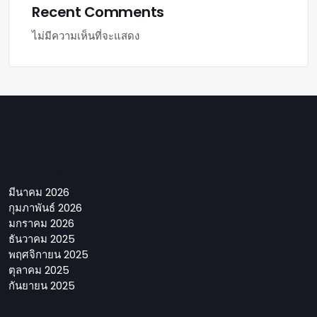
Recent Comments
ไม่มีความเห็นที่จะแสดง
Archives
มีนาคม 2026
กุมภาพันธ์ 2026
มกราคม 2026
ธันวาคม 2025
พฤศจิกายน 2025
ตุลาคม 2025
กันยายน 2025