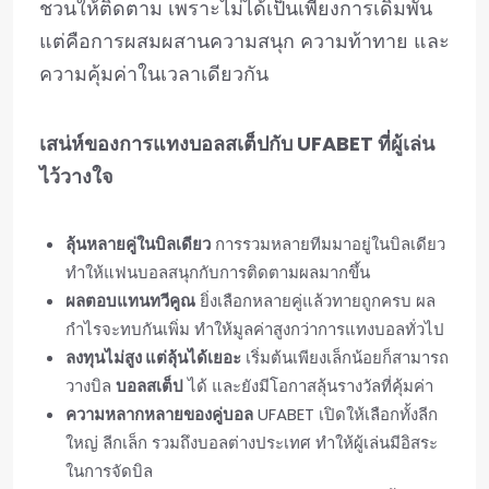
ชวนให้ติดตาม เพราะไม่ได้เป็นเพียงการเดิมพัน
แต่คือการผสมผสานความสนุก ความท้าทาย และ
ความคุ้มค่าในเวลาเดียวกัน
เสน่ห์ของการแทงบอลสเต็ปกับ UFABET ที่ผู้เล่น
ไว้วางใจ
ลุ้นหลายคู่ในบิลเดียว
การรวมหลายทีมมาอยู่ในบิลเดียว
ทำให้แฟนบอลสนุกกับการติดตามผลมากขึ้น
ผลตอบแทนทวีคูณ
ยิ่งเลือกหลายคู่แล้วทายถูกครบ ผล
กำไรจะทบกันเพิ่ม ทำให้มูลค่าสูงกว่าการแทงบอลทั่วไป
ลงทุนไม่สูง แต่ลุ้นได้เยอะ
เริ่มต้นเพียงเล็กน้อยก็สามารถ
วางบิล
บอลสเต็ป
ได้ และยังมีโอกาสลุ้นรางวัลที่คุ้มค่า
ความหลากหลายของคู่บอล
UFABET เปิดให้เลือกทั้งลีก
ใหญ่ ลีกเล็ก รวมถึงบอลต่างประเทศ ทำให้ผู้เล่นมีอิสระ
ในการจัดบิล