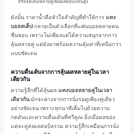
หรือจัดเต็มหลายคู่เพื่อผลตอบแทนสูง
ดังนั้น ราคาน้ำคือหัวใจสำคัญที่ทำให้การ
แทง
บอลสเต็ป
กลายเป็นตัวเลือกที่แฟนบอลหลายคน
ชื่นชอบ เพราะไม่เพียงแต่ได้ความสนุกจากการ
ลุ้นหลายคู่ แต่ยังมาพร้อมความคุ้มค่าที่เหนือกว่า
แบบชัดเจน
ความตื่นเต้นจากการลุ้นผลหลายคู่ในเวลา
เดียวกัน
ความรู้สึกที่ได้ลุ้นผล
แทงบอลหลายคู่ในเวลา
เดียวกัน
มักจะต่างจากการนั่งรอดูเพียงคู่เดียว
อย่างชัดเจน เพราะทุกนาทีเต็มไปด้วยความ
กดดันและความตื่นเต้นที่ทวีคูณ ยิ่งเมื่อผลของ
แต่ละคู่ส่งผลต่อบิลรวม ความรู้สึกเหมือนการนั่ง