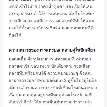
เต็ปที่เข้าใจง่าย ราคาน้ำคุ้มค่า และเปิดให้เล่น
ครบทุกลีกดัง ทำให้การเล่นบอลสเต็ปไม่ใช่เพียง
การเสี่ยงดวง แต่คือการวางกลยุทธ์ที่ทำให้แฟน
บอลได้ทั้งอารมณ์การเชียร์และผลตอบแทนที่จับ
ต้องได้
ความหมายของการแทงบอลหลายคู่ในบิลเดียว
บอลสเต็ป
คือรูปแบบการ
แทงบอล
ที่แฟนบอล
หลายคนชื่นชอบ เพราะบิลเดียวสามารถเลือก
หลายทีมพร้อมกันได้ ความหมายง่ายๆ คือคุณ
สามารถรวมการทายผลตั้งแต่ 2 คู่ขึ้นไปอยู่ในบิล
เดียว แล้วรอผลการแข่งขันที่เชื่อมโยงกันแบบต่อ
เนื่อง ความสนุกอยู่ตรงที่ทุกคู่ต้องเป็นไปตามที่
เลือกไว้ จึงทำให้ความตื่นเต้นมากกว่าการเล่น