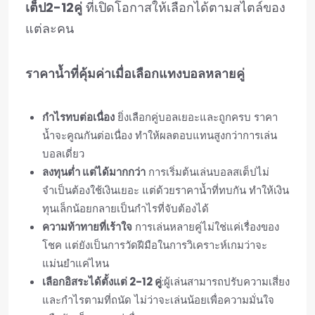
เต็ป2-12คู่
ที่เปิดโอกาสให้เลือกได้ตามสไตล์ของ
แต่ละคน
ราคาน้ำที่คุ้มค่าเมื่อเลือกแทงบอลหลายคู่
กำไรทบต่อเนื่อง
ยิ่งเลือกคู่บอลเยอะและถูกครบ ราคา
น้ำจะคูณกันต่อเนื่อง ทำให้ผลตอบแทนสูงกว่าการเล่น
บอลเดี่ยว
ลงทุนต่ำ แต่ได้มากกว่า
การเริ่มต้นเล่นบอลสเต็ปไม่
จำเป็นต้องใช้เงินเยอะ แต่ด้วยราคาน้ำที่ทบกัน ทำให้เงิน
ทุนเล็กน้อยกลายเป็นกำไรที่จับต้องได้
ความท้าทายที่เร้าใจ
การเล่นหลายคู่ไม่ใช่แค่เรื่องของ
โชค แต่ยังเป็นการวัดฝีมือในการวิเคราะห์เกมว่าจะ
แม่นยำแค่ไหน
เลือกอิสระได้ตั้งแต่ 2-12 คู่
:ผู้เล่นสามารถปรับความเสี่ยง
และกำไรตามที่ถนัด ไม่ว่าจะเล่นน้อยเพื่อความมั่นใจ