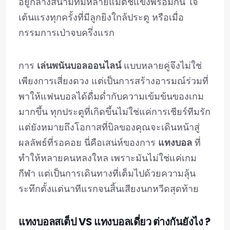
อยู่กลางสนามที่มีหลายแมตช์แข่งพร้อมกัน ใจ
เต้นแรงทุกครั้งที่มีลูกยิงใกล้ประตู หรือเมื่อ
กรรมการเป่าจบครึ่งแรก
การ
เล่นพนันบอลออนไลน์
แบบหลายคู่จึงไม่ใช่
เพียงการเสี่ยงดวง แต่เป็นการสร้างอารมณ์ร่วมที่
พาให้แฟนบอลได้ดื่มด่ำกับความเข้มข้นของเกม
มากขึ้น ทุกประตูที่เกิดขึ้นไม่ใช่แค่การเชียร์ทีมรัก
แต่ยังหมายถึงโอกาสที่บิลของคุณจะเดินหน้าสู่
ผลลัพธ์ที่รอคอย นี่คือเสน่ห์ของการ
แทงบอล
ที่
ทำให้หลายคนหลงใหล เพราะมันไม่ใช่แค่เกม
กีฬา แต่เป็นการเดินทางที่เต็มไปด้วยความลุ้น
ระทึกตั้งแต่นาทีแรกจนสิ้นเสียงนกหวีดสุดท้าย
แทงบอลสเต็ป VS แทงบอลเดี่ยว ต่างกันยังไง ?