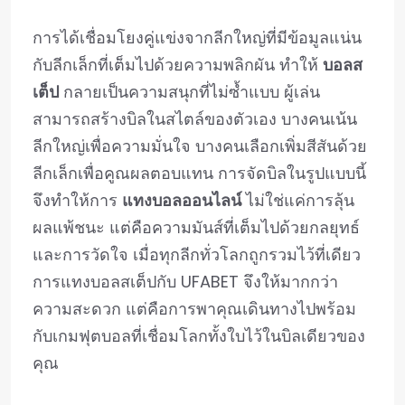
การได้เชื่อมโยงคู่แข่งจากลีกใหญ่ที่มีข้อมูลแน่น
กับลีกเล็กที่เต็มไปด้วยความพลิกผัน ทำให้
บอลส
เต็ป
กลายเป็นความสนุกที่ไม่ซ้ำแบบ ผู้เล่น
สามารถสร้างบิลในสไตล์ของตัวเอง บางคนเน้น
ลีกใหญ่เพื่อความมั่นใจ บางคนเลือกเพิ่มสีสันด้วย
ลีกเล็กเพื่อคูณผลตอบแทน การจัดบิลในรูปแบบนี้
จึงทำให้การ
แทงบอลออนไลน์
ไม่ใช่แค่การลุ้น
ผลแพ้ชนะ แต่คือความมันส์ที่เต็มไปด้วยกลยุทธ์
และการวัดใจ
เมื่อทุกลีกทั่วโลกถูกรวมไว้ที่เดียว
การแทงบอลสเต็ปกับ UFABET จึงให้มากกว่า
ความสะดวก แต่คือการพาคุณเดินทางไปพร้อม
กับเกมฟุตบอลที่เชื่อมโลกทั้งใบไว้ในบิลเดียวของ
คุณ