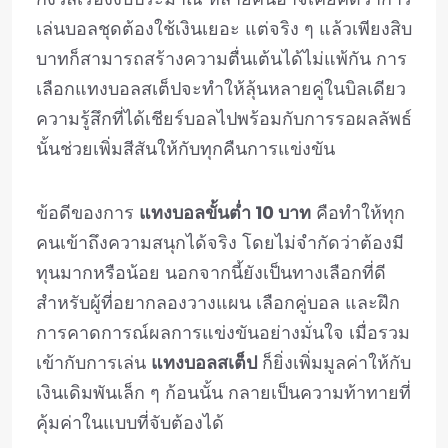
เล่นบอลชุดต้องใช้เงินเยอะ แต่จริง ๆ แล้วเพียงสิบ
บาทก็สามารถสร้างความตื่นเต้นได้ไม่แพ้กัน การ
เลือกแทงบอลสเต็ปจะทำให้ลุ้นหลายคู่ในบิลเดียว
ความรู้สึกที่ได้เชียร์บอลไปพร้อมกับการรอผลลัพธ์
นั้นช่วยเพิ่มสีสันให้กับทุกคืนการแข่งขัน
ข้อดีของการ
แทงบอลขั้นต่ำ 10 บาท
คือทำให้ทุก
คนเข้าถึงความสนุกได้จริง โดยไม่จำกัดว่าต้องมี
ทุนมากหรือน้อย นอกจากนี้ยังเป็นทางเลือกที่ดี
สำหรับผู้ที่อยากลองวางแผน เลือกคู่บอล และฝึก
การคาดการณ์ผลการแข่งขันอย่างมั่นใจ เมื่อรวม
เข้ากับการเล่น
แทงบอลสเต็ป
ก็ยิ่งเพิ่มมูลค่าให้กับ
เงินเดิมพันเล็ก ๆ ก้อนนั้น กลายเป็นความท้าทายที่
คุ้มค่าในแบบที่จับต้องได้