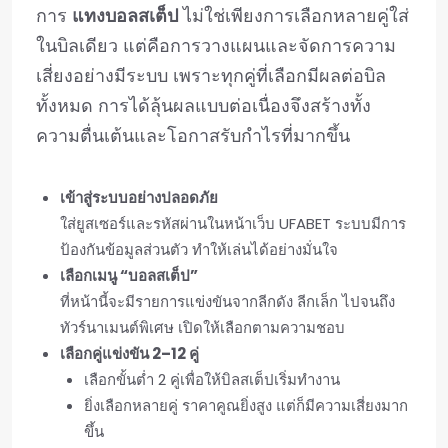
การ
แทงบอลสเต็ป
ไม่ใช่เพียงการเลือกหลายคู่ใส่
ในบิลเดียว แต่คือการวางแผนและจัดการความ
เสี่ยงอย่างมีระบบ เพราะทุกคู่ที่เลือกมีผลต่อบิล
ทั้งหมด การได้ลุ้นผลแบบต่อเนื่องจึงสร้างทั้ง
ความตื่นเต้นและโอกาสรับกำไรที่มากขึ้น
เข้าสู่ระบบอย่างปลอดภัย
ใส่ยูสเซอร์และรหัสผ่านในหน้าเว็บ UFABET ระบบมีการ
ป้องกันข้อมูลส่วนตัว ทำให้เล่นได้อย่างมั่นใจ
เลือกเมนู “บอลสเต็ป”
ที่หน้านี้จะมีรายการแข่งขันจากลีกดัง ลีกเล็ก ไปจนถึง
ทัวร์นาเมนต์พิเศษ เปิดให้เลือกตามความชอบ
เลือกคู่แข่งขัน 2–12 คู่
เลือกขั้นต่ำ 2 คู่เพื่อให้บิลสเต็ปเริ่มทำงาน
ยิ่งเลือกหลายคู่ ราคาคูณยิ่งสูง แต่ก็มีความเสี่ยงมาก
ขึ้น