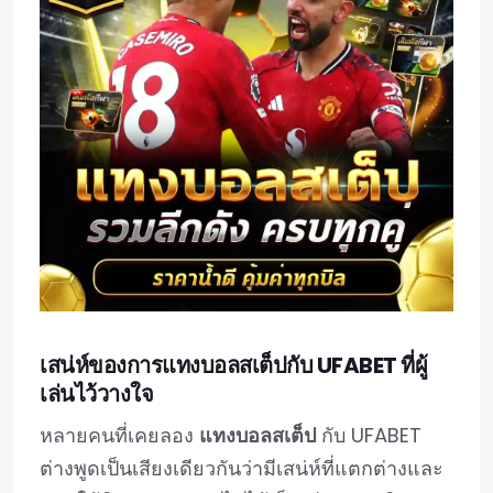
เสน่ห์ของการแทงบอลสเต็ปกับ UFABET ที่ผู้
เล่นไว้วางใจ
หลายคนที่เคยลอง
แทงบอลสเต็ป
กับ UFABET
ต่างพูดเป็นเสียงเดียวกันว่ามีเสน่ห์ที่แตกต่างและ