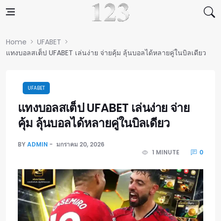
Skip to content
Home
UFABET
แทงบอลสเต็ป UFABET เล่นง่าย จ่ายคุ้ม ลุ้นบอลได้หลายคู่ในบิลเดียว
UFABET
แทงบอลสเต็ป UFABET เล่นง่าย จ่าย
คุ้ม ลุ้นบอลได้หลายคู่ในบิลเดียว
BY
ADMIN
มกราคม 20, 2026
1 MINUTE
0