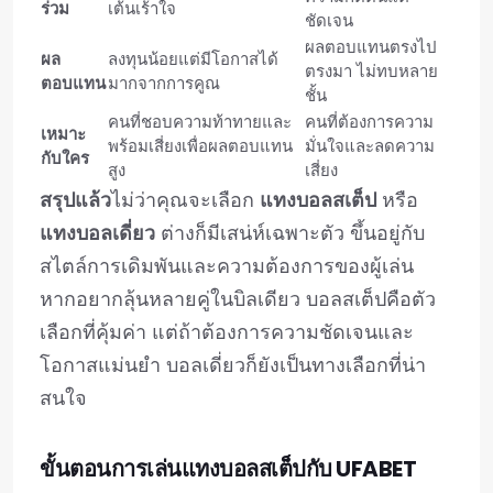
ร่วม
เต้นเร้าใจ
ชัดเจน
ผลตอบแทนตรงไป
ผล
ลงทุนน้อยแต่มีโอกาสได้
ตรงมา ไม่ทบหลาย
ตอบแทน
มากจากการคูณ
ชั้น
คนที่ชอบความท้าทายและ
คนที่ต้องการความ
เหมาะ
พร้อมเสี่ยงเพื่อผลตอบแทน
มั่นใจและลดความ
กับใคร
สูง
เสี่ยง
สรุปแล้ว
ไม่ว่าคุณจะเลือก
แทงบอลสเต็ป
หรือ
แทงบอลเดี่ยว
ต่างก็มีเสน่ห์เฉพาะตัว ขึ้นอยู่กับ
สไตล์การเดิมพันและความต้องการของผู้เล่น
หากอยากลุ้นหลายคู่ในบิลเดียว บอลสเต็ปคือตัว
เลือกที่คุ้มค่า แต่ถ้าต้องการความชัดเจนและ
โอกาสแม่นยำ บอลเดี่ยวก็ยังเป็นทางเลือกที่น่า
สนใจ
ขั้นตอนการเล่นแทงบอลสเต็ปกับ UFABET