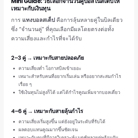
Mini Guide: วิธีเลือกจำนวนคู่บอลในสเต็ปให้
เหมาะกับเงินทุน
การ
แทงบอลสเต็ป
คือการลุ้นหลายคู่ในบิลเดียว
ซึ่ง “จำนวนคู่” ที่คุณเลือกมีผลโดยตรงต่อทั้ง
ความเสี่ยงและกำไรที่จะได้รับ
2–3 คู่ → เหมาะกับสายปลอดภัย
ความเสี่ยงต่ำ โอกาสบิลเข้าเยอะ
เหมาะสำหรับคนที่อยากเริ่มเล่น หรืออยากสะสมกำไร
เรื่อย ๆ
ใช้เงินทุนไม่สูงก็ได้ แต่ได้กำไรคูณเพิ่มจากบอลเดี่ยว
4–6 คู่ → เหมาะกับสายลุ้นกำไร
ความเสี่ยงเริ่มสูงขึ้น แต่ยังอยู่ในระดับที่รับได้
ผลตอบแทนคูณมากขึ้นชัดเจน
เหมาะกับคนที่มีการวิเคราะห์แมตช์หลายคู่พร้อมกัน