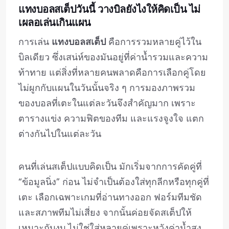
แทงบอลสเต็ปวันนี้ วางบิลยังไงให้คิดเป็น ไม่
เผลอเล่นเกินแผน
การเล่น
แทงบอลสเต็ป
คือการรวมหลายคู่ไว้ใน
บิลเดียว ซึ่งเสน่ห์ของมันอยู่ที่ค่าน้ำรวมและความ
ท้าทาย แต่สิ่งที่หลายคนพลาดคือการเลือกคู่โดย
ไม่ผูกกับแผนในวันนั้นจริง ๆ การมองภาพรวม
ของบอลที่เตะในแต่ละวันจึงสำคัญมาก เพราะ
ตารางแข่ง ความฟิตของทีม และแรงจูงใจ แตก
ต่างกันไปในแต่ละวัน
คนที่เล่นสเต็ปแบบคิดเป็น มักเริ่มจากการคัดคู่ที่
“ข้อมูลนิ่ง” ก่อน ไม่จำเป็นต้องใส่ทุกลีกหรือทุกคู่ที่
เตะ เลือกเฉพาะเกมที่อ่านทางออก ฟอร์มทีมชัด
และสภาพทีมไม่เสี่ยง จากนั้นค่อยจัดสเต็ปให้
เหมาะกับงบ ไม่ใช่ใส่หลายคู่เพราะหวังค่าน้ำสูง