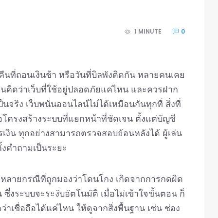
1 MINUTE
0
คืนที่ถอนเงินช้า หรือวันที่บิลพังติดกัน หลายคนเคย
ย้อนคิดว่าเว็บที่ใช้อยู่ปลอดภัยแค่ไหน และควรฝาก
ริง เว็บพนันออนไลน์ไม่ได้เหมือนกันทุกที่ สิ่งที่
ือโครงสร้างระบบที่แยกหน้าที่ชัดเจน ตั้งแต่บัญชี
เงิน ทุกอย่างสามารถตรวจสอบย้อนหลังได้ ผู้เล่น
งตั้งคำถามเป็นระยะ
อง หลายกรณีที่ถูกมองว่าโดนโกง เกิดจากการกดผิด
ซึ่งระบบจะระงับอัตโนมัติ เมื่อไม่เข้าใจขั้นตอน ก็
ชื่อถือได้แค่ไหน ให้ดูจากสิ่งพื้นฐาน เช่น ช่อง