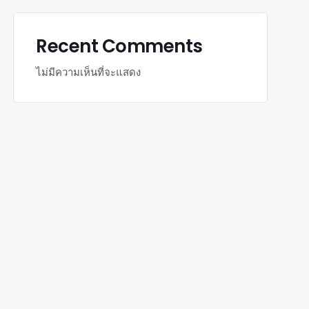
Recent Comments
ไม่มีความเห็นที่จะแสดง