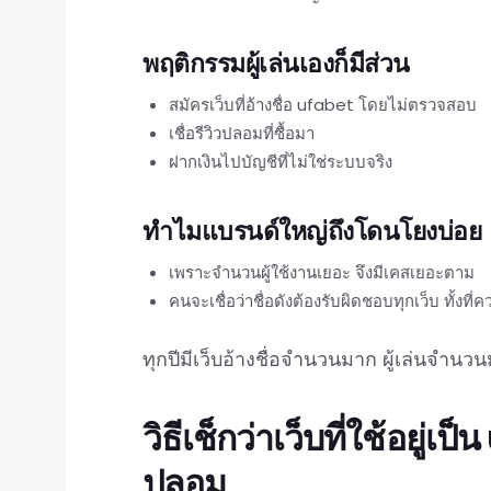
พฤติกรรมผู้เล่นเองก็มีส่วน
สมัครเว็บที่อ้างชื่อ ufabet โดยไม่ตรวจสอบ
เชื่อรีวิวปลอมที่ซื้อมา
ฝากเงินไปบัญชีที่ไม่ใช่ระบบจริง
ทำไมแบรนด์ใหญ่ถึงโดนโยงบ่อย
เพราะจำนวนผู้ใช้งานเยอะ จึงมีเคสเยอะตาม
คนจะเชื่อว่าชื่อดังต้องรับผิดชอบทุกเว็บ ทั้งที่ค
ทุกปีมีเว็บอ้างชื่อจำนวนมาก ผู้เล่นจำนวน
วิธีเช็กว่าเว็บที่ใช้อยู่
ปลอม